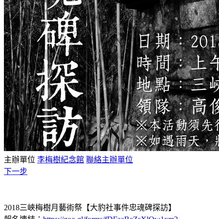
主辦單位
李梅樹紀念館
聯絡主辦單位
下一步
2018三峽梅樹月藝術祭【大豹社事件忠魂碑探訪】