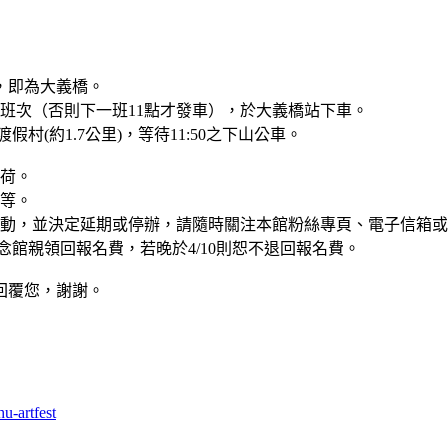
里，即為大義橋。
發車班次（否則下一班11點才發車），於大義橋站下車。
(約1.7公里)，等待11:50之下山公車。
負荷。
物等。
活動，並決定延期或停辦，請隨時關注本館粉絲專頁、電子信箱
念館親領回報名費，若晚於4/10則恕不退回報名費。
回覆您，謝謝。
u-artfest