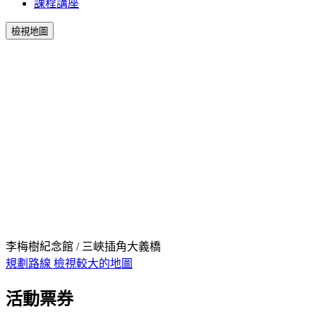
課程講座
檢視地圖
李梅樹紀念館 / 三峽插角大義橋
規劃路線
檢視較大的地圖
活動票券