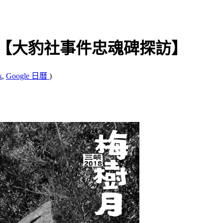
414 【大豹社事件忠魂碑探訪】
k
,
Google 日曆
)