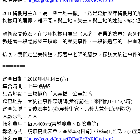
報名連結：
https://goo.gl/forms/fDFaaBcZsXlOw1xm2
2018梅樹月主題，為「與土地共振」，乃是延續歷年梅樹月
梅樹月的展覽，離不開人與土地。失去人與土地的連結、缺少
藝術家高俊宏，在今年梅樹月展出〈大豹：溫帶的邊界〉系列
敘述著一段隱藏於三峽郊山的歷史事件，一段被遺忘的山林血
這次，我們走出美術館，跟著高老師的腳步，探訪大豹社事件
========
踏查日期：2018年4月14日(六)
集合時間：上午9點整
集合地點：三峽插角「大義橋」公車站牌
踏查地點：大豹社事件忠魂碑(步行前往，來回約1~1.5小時)
踏查領隊：高俊宏老師(參展藝術家、北藝大兼任助理教授)
人數限制：25人
報名費用：每人400元(含導覽費、保險費等)
報名方式：請填寫此表單，並於4/8(日)前，透過(1)匯款，(
報名表單：
https://goo.gl/forms/fDFaaBcZsXlOw1xm2