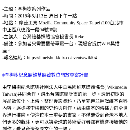
-主題：李梅樹系列作品
-時間：2018年5月13日 周日下午一點
-地點：
摩茲工寮 Mozilla Community Space Taipei
(100台北市
中正區八德路一段94號3樓)
-主講人：台灣維基媒體協會秘書長 Reke
-備註：參加者只需要攜帶筆電一台，現場會提供WiFi與插
座。
-報名連結：https://limeishu.kktix.cc/events/wiki04
#李梅樹紀念館維基館藏數位開放專案計畫
由李梅樹紀念館與社團法人中華民國維基媒體協會(
Wikimedia
Taiwan
)共同合作，踏出台灣館聯計畫的第一步。透過初期的
展品數位化、上傳、整理後設資料，乃至完善並翻譯維基百科
內容，逐步將李梅樹的史料與創作，藉由維基的傳播力向全世
界進行推廣。使這位本土重要的畫家，不僅能受到台灣本地人
們更多的觀注，更可以讓全球的藝術愛好者都有機會接觸他的
創作，看見台灣深厚文化的一隅。